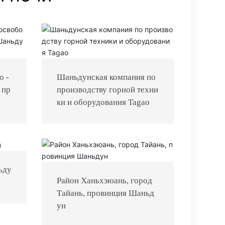
о -
Шаньдунская компания по
 пр
производству горной техни
ки и оборудования Tagao
ьду
Район Ханьхэюань, город
Тайань, провинция Шаньд
ун