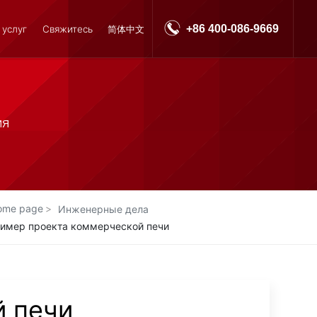
+86 400-086-9669
 услуг
Свяжитесь
简体中文
ИЯ
ome page
Инженерные дела
имер проекта коммерческой печи
й печи