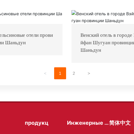
ельсиновые отели прови
Венский отель в городе
ии Шаньдун
йфан Шугуан провинци
Шаньдун
<
1
2
>
продукц
Инженерные д
简体中文
ела