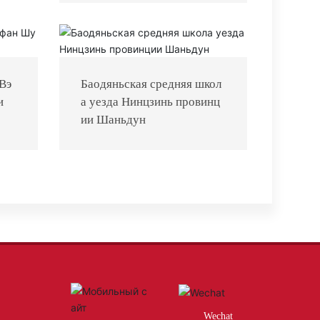
 Вэ
Баодяньская средняя школ
и
а уезда Нинцзинь провинц
ии Шаньдун
Wechat