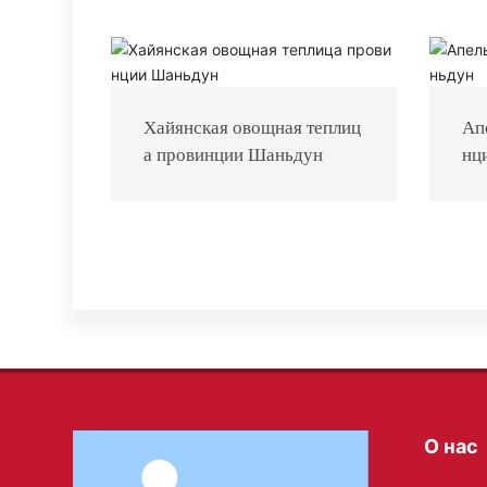
Хайянская овощная теплиц
Ап
а провинции Шаньдун
нц
О нас