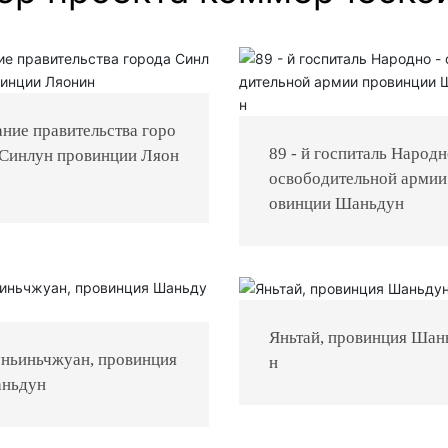
ание правительства горо
89 - й госпиталь Народн
 Синлун провинции Ляон
освободительной армии
овинции Шаньдун
Яньтай, провинция Шан
ньиньчжуан, провинция
н
ньдун