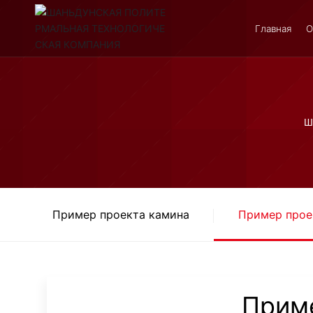
Главная
О
Ш
Пример проекта камина
Пример прое
Приме