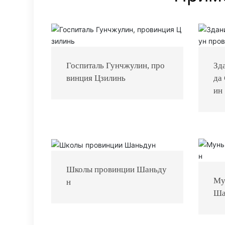
Госпиталь Гунчжулин, про
Зд
винция Цзилинь
да
ин
Школы провинции Шаньду
Му
н
Ша